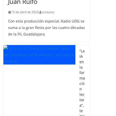
Juan Rulfo
15 de abril de 2026
contacto
Con esta producción especial, Radio UDG se
suma a la gran fiesta por las cuatro décadas
de la FIL Guadalajara.
“La
IA
en
la
for
ma
ció
n
lec
tor
a”,
te