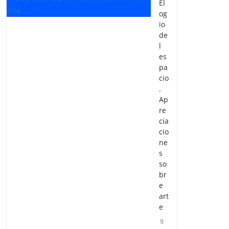
El
og
io
de
l
es
pa
cio
.
Ap
re
cia
cio
ne
s
so
br
e
art
e
9