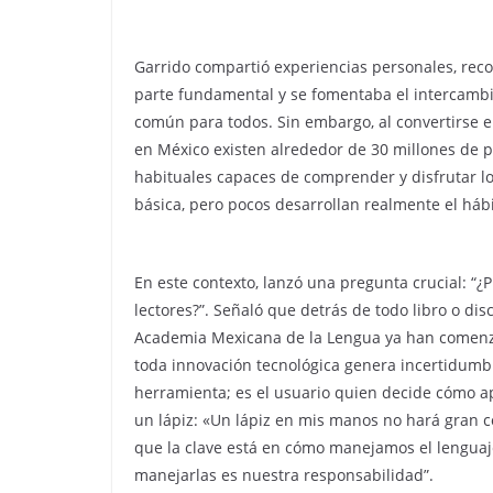
Garrido compartió experiencias personales, rec
parte fundamental y se fomentaba el intercambio 
común para todos. Sin embargo, al convertirse e
en México existen alrededor de 30 millones de p
habituales capaces de comprender y disfrutar l
básica, pero pocos desarrollan realmente el hábit
En este contexto, lanzó una pregunta crucial: “¿P
lectores?”. Señaló que detrás de todo libro o dis
Academia Mexicana de la Lengua ya han comenzad
toda innovación tecnológica genera incertidumbre
herramienta; es el usuario quien decide cómo ap
un lápiz: «Un lápiz en mis manos no hará gran cos
que la clave está en cómo manejamos el lenguaj
manejarlas es nuestra responsabilidad”.