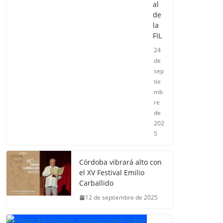
al
de
la
FIL
24
de
sep
tie
mb
re
de
202
5
Córdoba vibrará alto con
el XV Festival Emilio
Carballido
12 de septiembre de 2025