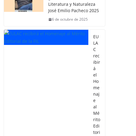
Literatura y Naturaleza
José Emilio Pacheco 2025
6 de octubre de 2025
EU
LA
C
rec
ibir
á
el
Ho
me
naj
e
al
Mé
rito
Edi
tori