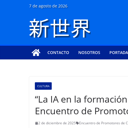
Saltar
7 de agosto de 2026
al
contenido
CONTACTO
NOSOTROS
PORTADA
CULTURA
“La IA en la formación
Encuentro de Promotor
2 de diciembre de 2025
Encuentro de Promotores de C