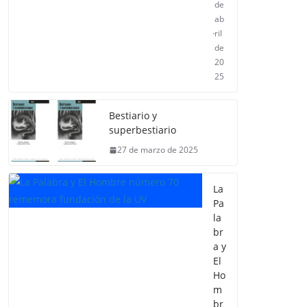
de
ab
ril
de
20
25
Bestiario y
superbestiario
27 de marzo de 2025
La
Pa
la
br
a y
El
Ho
m
br