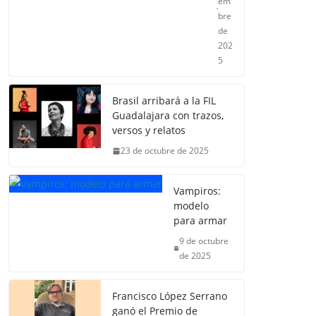
em
bre
de
202
5
Brasil arribará a la FIL
Guadalajara con trazos,
versos y relatos
23 de octubre de 2025
Vampiros:
modelo
para armar
9 de octubre
de 2025
Francisco López Serrano
ganó el Premio de