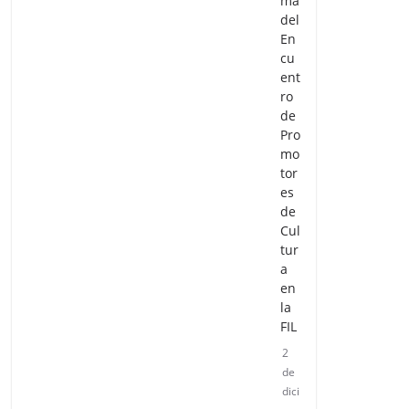
ma
del
En
cu
ent
ro
de
Pro
mo
tor
es
de
Cul
tur
a
en
la
FIL
2
de
dici