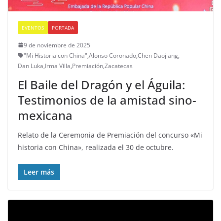
EVENTOS
PORTADA
9 de noviembre de 2025
"Mi Historia con China"
,
Alonso Coronado
,
Chen Daojiang
,
Dan Luka
,
Irma Villa
,
Premiación
,
Zacatecas
El Baile del Dragón y el Águila:
Testimonios de la amistad sino-
mexicana
Relato de la Ceremonia de Premiación del concurso «Mi
historia con China», realizada el 30 de octubre.
Leer más