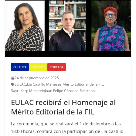
CULTURA
EVENTOS
PORTADA
24 de septiembre de 2025
EULAC
,
Lía Castillo Meneses
,
Mérito Editorial de la FIL
,
Sayri Karp MitasteinJuan Felipe Córdoba Restrepo
EULAC recibirá el Homenaje al
Mérito Editorial de la FIL
La ceremonia, que se realizará el 1 de diciembre a las
13:00 horas, contará con la participación de Lía Castillo