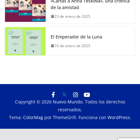
«Cartas a Anna Tesková», una crónica
de la amistad
23 de enero de 2025
El Emperador de la Luna
16 de enero de 2025
Copyright © 2026
Nuevo Mundo
. Todos los derechos
reservados.
Tema:
ColorMag
por ThemeGrill. Funciona con
WordPress
.