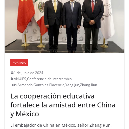
PORTADA
1 de junio de 2024
ANUIES
,
Conferencia de Intercambio
,
Luis Armando González Placencia
,
Yang Jun
,
Zhang Run
La cooperación educativa
fortalece la amistad entre China
y México
El embajador de China en México, señor Zhang Run,