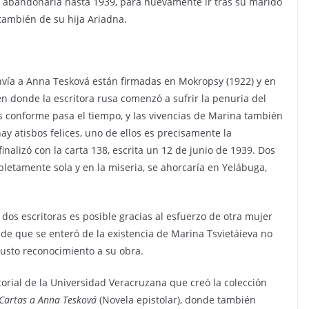
e abandonaría hasta 1939, para nuevamente ir tras su marido
también de su hija Ariadna.
nvía a Anna Tesková están firmadas en Mokropsy (1922) y en
n donde la escritora rusa comenzó a sufrir la penuria del
s conforme pasa el tiempo, y las vivencias de Marina también
 atisbos felices, uno de ellos es precisamente la
nalizó con la carta 138, escrita un 12 de junio de 1939. Dos
letamente sola y en la miseria, se ahorcaría en Yelábuga,
 dos escritoras es posible gracias al esfuerzo de otra mujer
sde que se enteró de la existencia de Marina Tsvietáieva no
usto reconocimiento a su obra.
torial de la Universidad Veracruzana que creó la colección
Cartas a Anna Tesková
(Novela epistolar), donde también