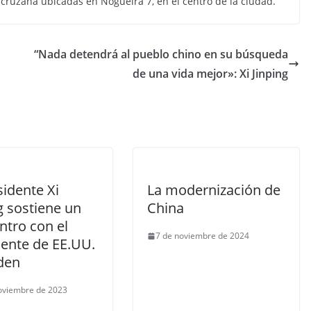
racruzana ubicadas en Nogueira 7, en el centro de la ciudad.
“Nada detendrá al pueblo chino en su búsqueda
de una vida mejor»: Xi Jinping
sidente Xi
La modernización de
g sostiene un
China
ntro con el
7 de noviembre de 2024
dente de EE.UU.
iden
oviembre de 2023