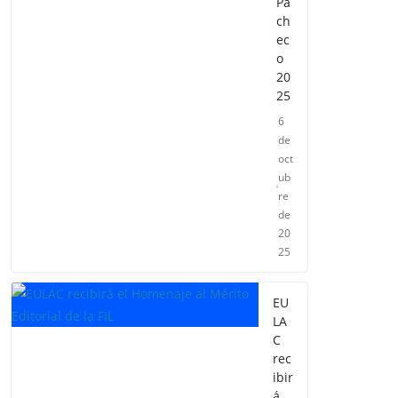
Pa
ch
ec
o
20
25
6
de
oct
ub
re
de
20
25
EU
LA
C
rec
ibir
á