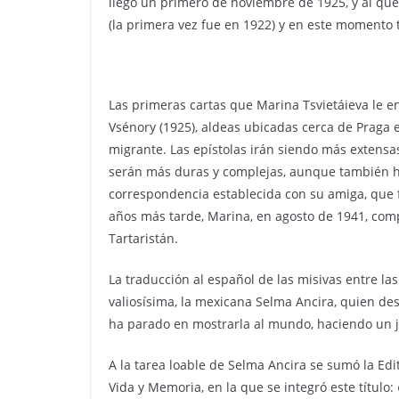
llegó un primero de noviembre de 1925, y al qu
(la primera vez fue en 1922) y en este momento 
Las primeras cartas que Marina Tsvietáieva le e
Vsénory (1925), aldeas ubicadas cerca de Praga e
migrante. Las epístolas irán siendo más extensa
serán más duras y complejas, aunque también hay
correspondencia establecida con su amiga, que fi
años más tarde, Marina, en agosto de 1941, comp
Tartaristán.
La traducción al español de las misivas entre las
valiosísima, la mexicana Selma Ancira, quien de
ha parado en mostrarla al mundo, haciendo un j
A la tarea loable de Selma Ancira se sumó la Edi
Vida y Memoria, en la que se integró este título: