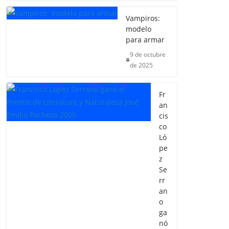
Vampiros:
modelo
para armar
9 de octubre
de 2025
Fr
an
cis
co
Ló
pe
z
Se
rr
an
o
ga
nó