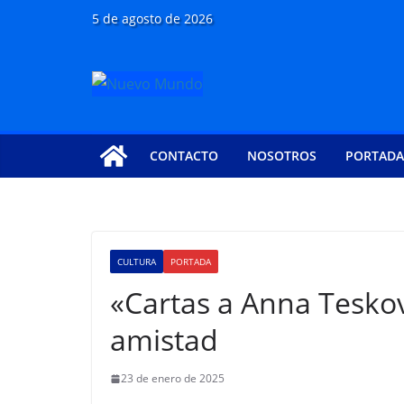
Saltar
5 de agosto de 2026
al
contenido
CONTACTO
NOSOTROS
PORTADA
CULTURA
PORTADA
«Cartas a Anna Teskov
amistad
23 de enero de 2025