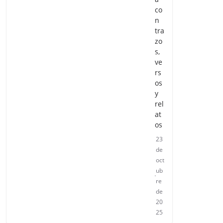
co
n
tra
zo
s,
ve
rs
os
y
rel
at
os
23
de
oct
ub
re
de
20
25