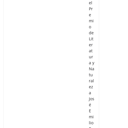
el
Pr
e
mi
o
de
Lit
er
at
ur
a y
Na
tu
ral
ez
a
Jos
é
E
mi
lio