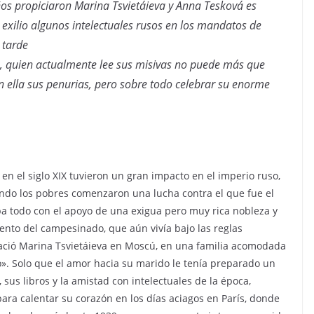
ños propiciaron Marina Tsvietáieva y Anna Tesková es
l exilio algunos intelectuales rusos en los mandatos de
 tarde
va, quien actualmente lee sus misivas no puede más que
on ella sus penurias, pero sobre todo celebrar su enorme
en el siglo XIX tuvieron un gran impacto en el imperio ruso,
uando los pobres comenzaron una lucha contra el que fue el
ba todo con el apoyo de una exigua pero muy rica nobleza y
miento del campesinado, que aún vivía bajo las reglas
nació Marina Tsvietáieva en Moscú, en una familia acomodada
o». Solo que el amor hacia su marido le tenía preparado un
, sus libros y la amistad con intelectuales de la época,
ra calentar su corazón en los días aciagos en París, donde