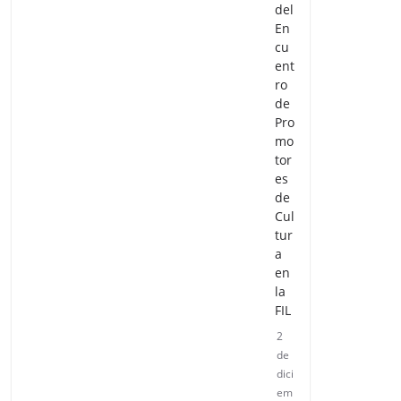
del
En
cu
ent
ro
de
Pro
mo
tor
es
de
Cul
tur
a
en
la
FIL
2
de
dici
em