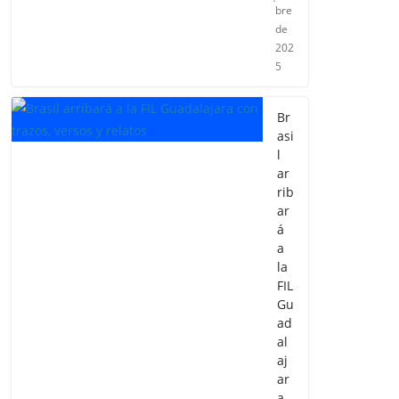
bre
de
202
5
Br
asi
l
ar
rib
ar
á
a
la
FIL
Gu
ad
al
aj
ar
a