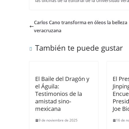
las oficinas de la Editorial de la Universidad Ve
Carlos Cano transforma en óleos la belleza
veracruzana
También te puede gustar
El Baile del Dragón y
El Pre
el Águila:
Jinpin
Testimonios de la
Encue
amistad sino-
Presi
mexicana
Joe B
9 de noviembre de 2025
16 de n