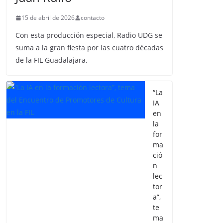
15 de abril de 2026
contacto
Con esta producción especial, Radio UDG se
suma a la gran fiesta por las cuatro décadas
de la FIL Guadalajara.
“La
IA
en
la
for
ma
ció
n
lec
tor
a”,
te
ma