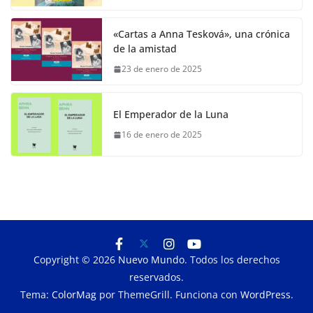
«Cartas a Anna Tesková», una crónica
de la amistad
23 de enero de 2025
El Emperador de la Luna
16 de enero de 2025
Copyright © 2026
Nuevo Mundo
. Todos los derechos
reservados.
Tema:
ColorMag
por ThemeGrill. Funciona con
WordPress
.