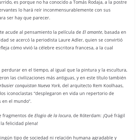
aburrido, es porque no ha conocido a Tomás Rodaja, a la postre
 Cervantes lo hará reír inconmensurablemente con sus
para ser hay que parecer.
te acude al pensamiento la película de
El amante
, basada en
ad se acercó la periodista Laure Adler, quien se convirtió
leja cómo vivió la célebre escritora francesa, a la cual
erdurar en el tiempo, al igual que la pintura y la escultura,
ron las civilizaciones más antiguas, y en este título también
orbusier conquistan Nueva York
, del arquitecto Rem Koolhaas,
os iconoclastas “desplegaron en vida un repertorio de
as en el mundo”.
te fragmentos de
Elogio de la locura
, de Róterdam: ¡Qué frágil
la felicidad plena!
 ningún tipo de sociedad ni relación humana agradable y