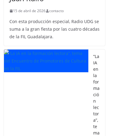
15 de abril de 2026
contacto
Con esta producción especial, Radio UDG se
suma a la gran fiesta por las cuatro décadas
de la FIL Guadalajara.
“La
IA
en
la
for
ma
ció
n
lec
tor
a”,
te
ma