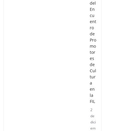
del
En
cu
ent
ro
de
Pro
mo
tor
es
de
Cul
tur
a
en
la
FIL
2
de
dici
em