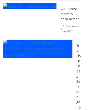
Vampiros:
modelo
para armar
9 de octubre
de 2025
Fr
an
cis
co
Ló
pe
z
Se
rr
an
o
ga
nó