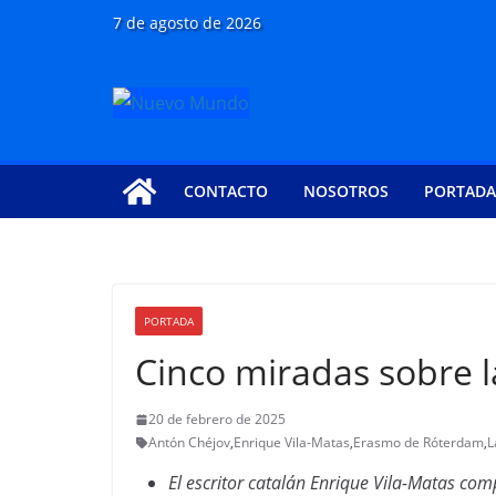
Saltar
7 de agosto de 2026
al
contenido
CONTACTO
NOSOTROS
PORTADA
PORTADA
Cinco miradas sobre l
20 de febrero de 2025
Antón Chéjov
,
Enrique Vila-Matas
,
Erasmo de Róterdam
,
L
El escritor catalán Enrique Vila-Matas comp