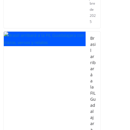
bre
de
202
5
Br
asi
l
ar
rib
ar
á
a
la
FIL
Gu
ad
al
aj
ar
a