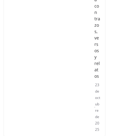
co
n
tra
zo
s,
ve
rs
os
y
rel
at
os
23
de
oct
ub
re
de
20
25