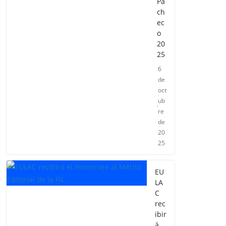
Pa
ch
ec
o
20
25
6
de
oct
ub
re
de
20
25
EU
LA
C
rec
ibir
á