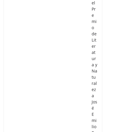
el
Pr
e
mi
o
de
Lit
er
at
ur
a y
Na
tu
ral
ez
a
Jos
é
E
mi
lio