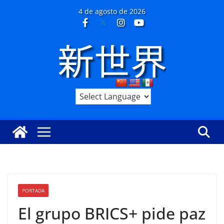
Saltar
4 de agosto de 2026
al
contenido
PORTADA
El grupo BRICS+ pide paz