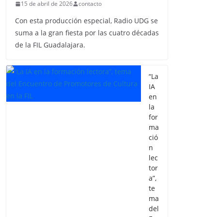
15 de abril de 2026
contacto
Con esta producción especial, Radio UDG se
suma a la gran fiesta por las cuatro décadas
de la FIL Guadalajara.
“La
IA
en
la
for
ma
ció
n
lec
tor
a”,
te
ma
del