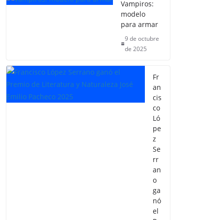
Vampiros:
modelo
para armar
9 de octubre
de 2025
Fr
an
cis
co
Ló
pe
z
Se
rr
an
o
ga
nó
el