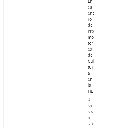
En
cu
ent
ro
de
Pro
mo
tor
es
de
Cul
tur
a
en
la
FIL
2
de
dici
em
bre