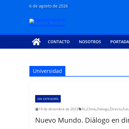
Saltar
6 de agosto de 2026
al
contenido
CONTACTO
NOSOTROS
PORTADA
Universidad
SIN CATEGORÍA
19 de diciembre de 2022
AL
,
China
,
Diálogo
,
Directo
,
Fut
Nuevo Mundo. Diálogo en di