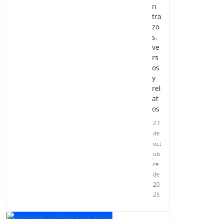
n
tra
zo
s,
ve
rs
os
y
rel
at
os
23
de
oct
ub
re
de
20
25