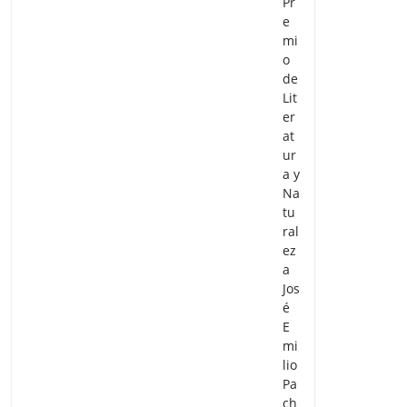
Pr
e
mi
o
de
Lit
er
at
ur
a y
Na
tu
ral
ez
a
Jos
é
E
mi
lio
Pa
ch