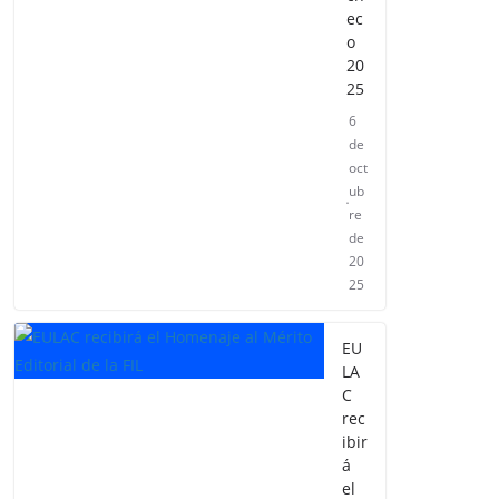
ec
o
20
25
6
de
oct
ub
re
de
20
25
EU
LA
C
rec
ibir
á
el