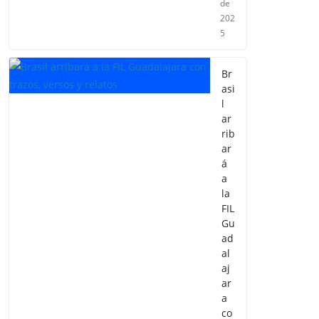
de
202
5
Br
asi
l
ar
rib
ar
á
a
la
FIL
Gu
ad
al
aj
ar
a
co