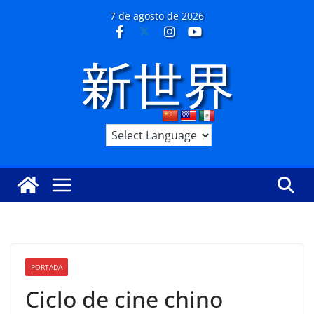
Saltar
7 de agosto de 2026
al
contenido
PORTADA
Ciclo de cine chino