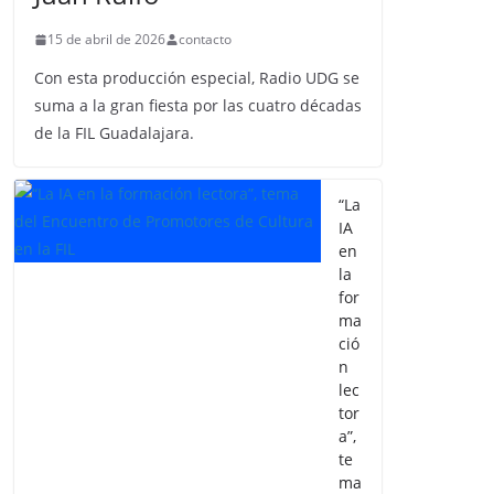
15 de abril de 2026
contacto
Con esta producción especial, Radio UDG se
suma a la gran fiesta por las cuatro décadas
de la FIL Guadalajara.
“La
IA
en
la
for
ma
ció
n
lec
tor
a”,
te
ma