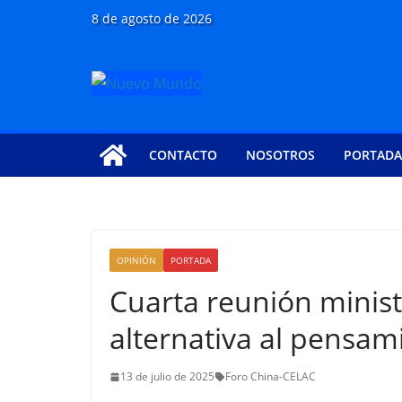
Saltar
8 de agosto de 2026
al
contenido
CONTACTO
NOSOTROS
PORTADA
OPINIÓN
PORTADA
Cuarta reunión minist
alternativa al pensa
13 de julio de 2025
Foro China-CELAC