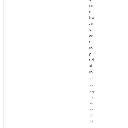
co
n
tra
zo
s,
ve
rs
os
y
rel
at
os
23
de
oct
ub
re
de
20
25