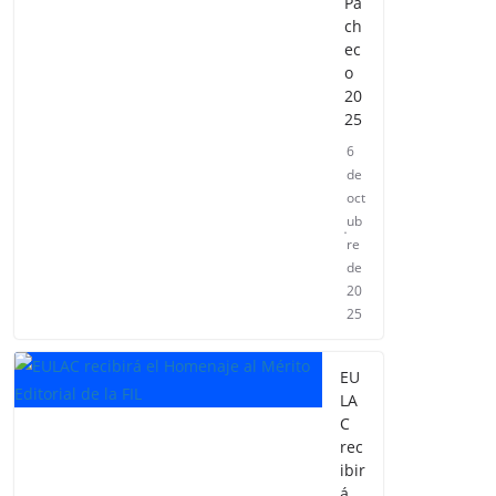
Pa
ch
ec
o
20
25
6
de
oct
ub
re
de
20
25
EU
LA
C
rec
ibir
á