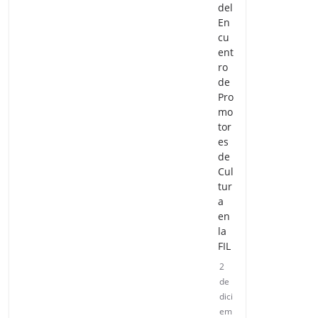
del
En
cu
ent
ro
de
Pro
mo
tor
es
de
Cul
tur
a
en
la
FIL
2
de
dici
em