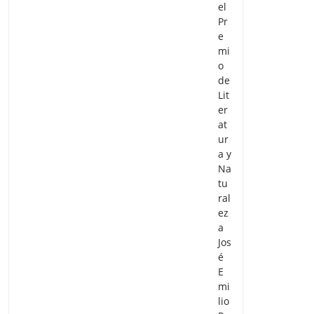
el
Pr
e
mi
o
de
Lit
er
at
ur
a y
Na
tu
ral
ez
a
Jos
é
E
mi
lio