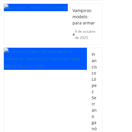
Vampiros:
modelo
para armar
9 de octubre
de 2025
Fr
an
cis
co
Ló
pe
z
Se
rr
an
o
ga
nó