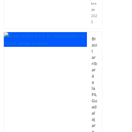
bre
de
202
5
Br
asi
l
ar
rib
ar
á
a
la
FIL
Gu
ad
al
aj
ar
a