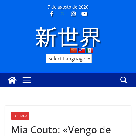
Saltar
7 de agosto de 2026
al
contenido
PORTADA
Mia Couto: «Vengo de