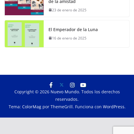
de la amistad
23 de enero de 2025
El Emperador de la Luna
16 de enero de 2025
Copyright © 2026
Nuevo Mundo
. Todos los derechos
reservados.
Tema:
ColorMag
por ThemeGrill. Funciona con
WordPress
.