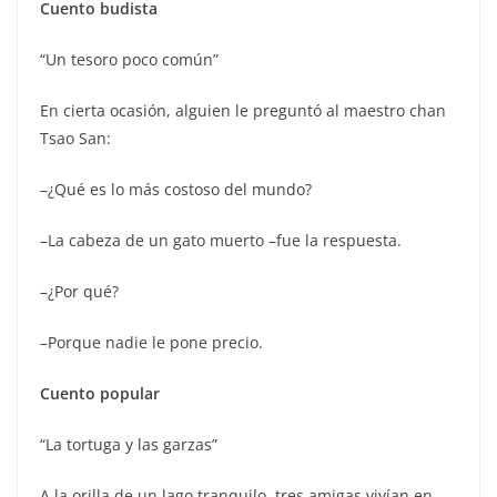
Cuento budista
“Un tesoro poco común”
En cierta ocasión, alguien le preguntó al maestro chan
Tsao San:
–¿Qué es lo más costoso del mundo?
–La cabeza de un gato muerto –fue la respuesta.
–¿Por qué?
–Porque nadie le pone precio.
Cuento popular
“La tortuga y las garzas”
A la orilla de un lago tranquilo, tres amigas vivían en