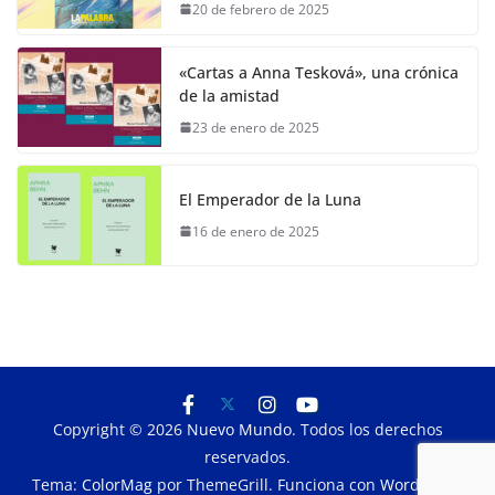
20 de febrero de 2025
«Cartas a Anna Tesková», una crónica
de la amistad
23 de enero de 2025
El Emperador de la Luna
16 de enero de 2025
Copyright © 2026
Nuevo Mundo
. Todos los derechos
reservados.
Tema:
ColorMag
por ThemeGrill. Funciona con
WordPress
.