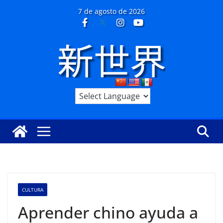
Saltar
7 de agosto de 2026
al
contenido
CULTURA
Aprender chino ayuda a