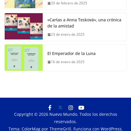
20 de febrero de 2025
«Cartas a Anna Tesková», una crónica
de la amistad
23 de enero de 2025
El Emperador de la Luna
16 de enero de 2025
Copyright © 2026
Nuevo Mundo
. Todos los derechos
reservados.
Tema:
ColorMag
por ThemeGrill. Funciona con
WordPress
.