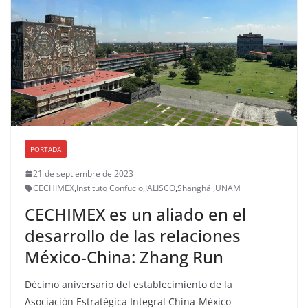
PORTADA
21 de septiembre de 2023
CECHIMEX
,
Instituto Confucio
,
JALISCO
,
Shanghái
,
UNAM
CECHIMEX es un aliado en el
desarrollo de las relaciones
México-China: Zhang Run
Décimo aniversario del establecimiento de la
Asociación Estratégica Integral China-México