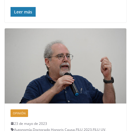
Leer más
OPINIÓN
23 de mayo de 2023
Autonomía
,
Doctorado Honoris Causa
,
FILU 2023
,
FILU UV
,