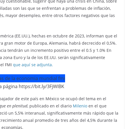
uy cuestionable, sugerir que haya una crisis en China, sobre
ladas son las que se enfrentan a problemas de inflación,
rés, mayor desempleo, entre otros factores negativos que las
mérica (EE.UU.), hechas en octubre de 2023, informan que el
ora gran motor de Europa, Alemania, habrá decrecido el 0,5%.
ancia tendrán un incremento positivo entre el 0.5 y 1.0% En
la zona Euro y la de los EE.UU. serán significativamente
del FMI
que aquí se adjunta.
 página https://bit.ly/3FjWIBK
bajador de este país en México se ocupó del tema en el
gue en plenitud
, publicado en el diario
Milenio
en el que
reció un 5,5% interanual, significativamente más rápido que la
 crecimiento anual promedio de tres años del 4,5% durante la
s economías.