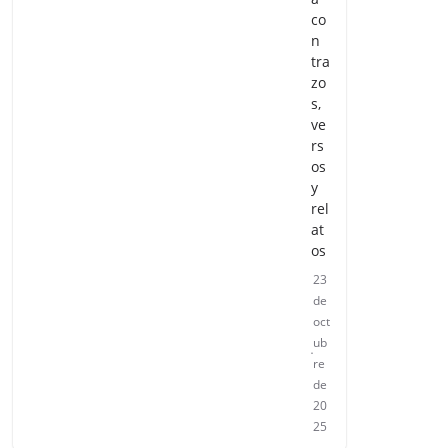
co
n
tra
zo
s,
ve
rs
os
y
rel
at
os
23
de
oct
ub
re
de
20
25