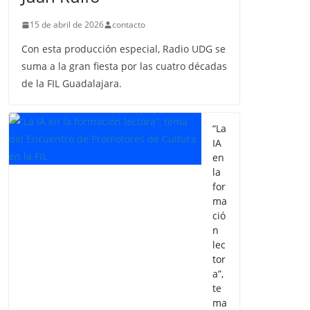
15 de abril de 2026
contacto
Con esta producción especial, Radio UDG se
suma a la gran fiesta por las cuatro décadas
de la FIL Guadalajara.
“La
IA
en
la
for
ma
ció
n
lec
tor
a”,
te
ma