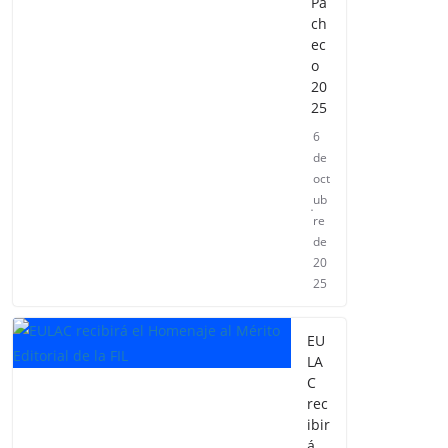
Pa
ch
ec
o
20
25
6
de
oct
ub
re
de
20
25
EU
LA
C
rec
ibir
á