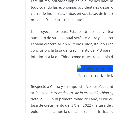
Este último indicador impide, o al menos hace m
todo cuando las economías occidentales desarrol
cierre de industrias, subas en sus tasas de inte
orillan a frenar su crecimiento.
Las proyecciones para Estados Unidos de Nortea
aumento de su PIB anual será de 2.1%; y, el otr
España crecerá al 2.5%, Reino Unido, Italia y Fr
conclusión: la tasa del crecimiento del PIB para 
inferiores a la de China, como muestra la tabla 
Tabla tomada de la
Respecto a China y su supuesto “colapso”, el em
artículo
La “pureza de oro” de la economía china si
detalló: […]En la primera mitad del año, el PIB c
tasa de crecimiento del 3% en 2022 y la tasa de
epidemia, tasa que la ubica entre las principale