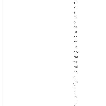
el
Pr
e
mi
o
de
Lit
er
at
ur
a y
Na
tu
ral
ez
a
Jos
é
E
mi
lio