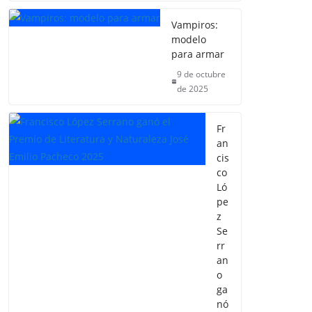
Vampiros:
modelo
para armar
9 de octubre
de 2025
Fr
an
cis
co
Ló
pe
z
Se
rr
an
o
ga
nó