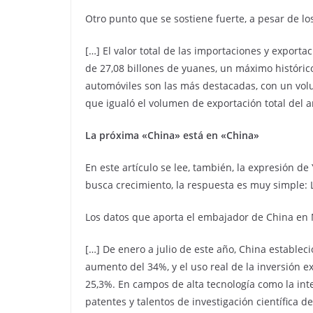
Otro punto que se sostiene fuerte, a pesar de los
[…] El valor total de las importaciones y export
de 27,08 billones de yuanes, un máximo histórico
automóviles son las más destacadas, con un vol
que igualó el volumen de exportación total del 
La pr
ó
xima
«China» est
á
en «China»
En este artículo se lee, también, la expresión de 
busca crecimiento, la respuesta es muy simple: 
Los datos que aporta el embajador de China en M
[…] De enero a julio de este año, China estable
aumento del 34%, y el uso real de la inversión e
25,3%. En campos de alta tecnología como la intel
patentes y talentos de investigación científica 