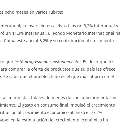
os ocho meses en varios rubros:
interanual; la inversión en activos fijos un 3,2% interanual y
logró un 11,3% interanual. El Fondo Monetario Internacional ha
e China este año al 5,2% y su contribución al crecimiento
icó que
“
est
á
progresando constantemente.
Es decir que los
ra comprar la oferta de productos que su país les ofrece,
te. Se sabe que el pueblo chino es el que más ahorra en el
ventas minoristas totales de bienes de consumo aumentaron
miento. El gasto en consumo final impulsó el crecimiento
ribución al crecimiento económico alcanzó el 77,2%,
papel en la estimulación del crecimiento económico ha