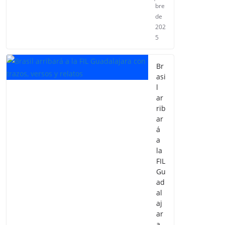
bre
de
202
5
Br
asi
l
ar
rib
ar
á
a
la
FIL
Gu
ad
al
aj
ar
a