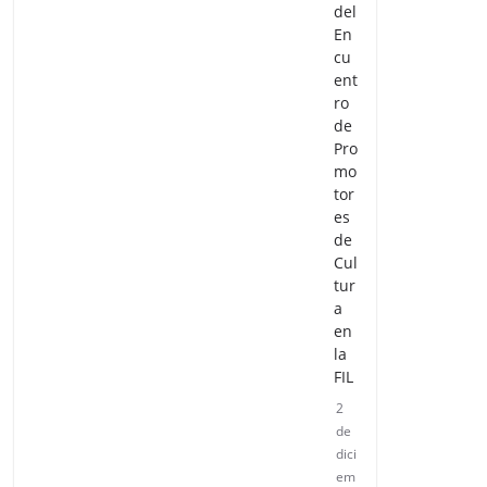
del
En
cu
ent
ro
de
Pro
mo
tor
es
de
Cul
tur
a
en
la
FIL
2
de
dici
em