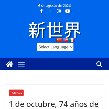
Saltar
6 de agosto de 2026
al
contenido
PORTADA
1 de octubre, 74 años de