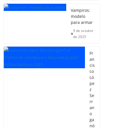
Vampiros:
modelo
para armar
9 de octubre
de 2025
Fr
an
cis
co
Ló
pe
z
Se
rr
an
o
ga
nó