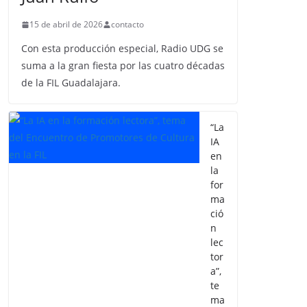
15 de abril de 2026
contacto
Con esta producción especial, Radio UDG se
suma a la gran fiesta por las cuatro décadas
de la FIL Guadalajara.
“La
IA
en
la
for
ma
ció
n
lec
tor
a”,
te
ma