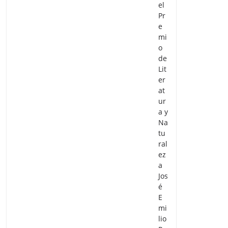
el
Pr
e
mi
o
de
Lit
er
at
ur
a y
Na
tu
ral
ez
a
Jos
é
E
mi
lio