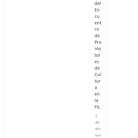
del
En
cu
ent
ro
de
Pro
mo
tor
es
de
Cul
tur
a
en
la
FIL
2
de
dici
em