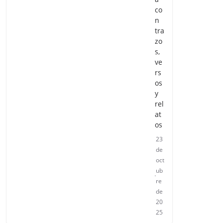
co
n
tra
zo
s,
ve
rs
os
y
rel
at
os
23
de
oct
ub
re
de
20
25