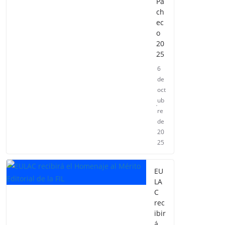
Pa
ch
ec
o
20
25
6
de
oct
ub
re
de
20
25
EU
LA
C
rec
ibir
á