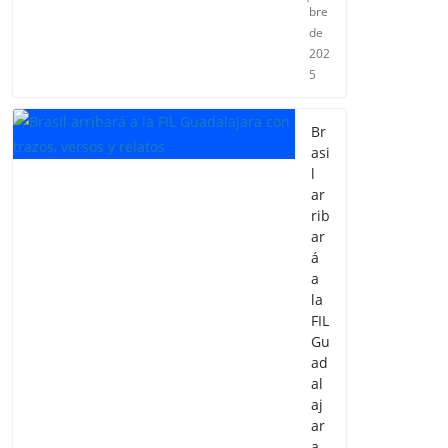
bre
de
202
5
Br
asi
l
ar
rib
ar
á
a
la
FIL
Gu
ad
al
aj
ar
a