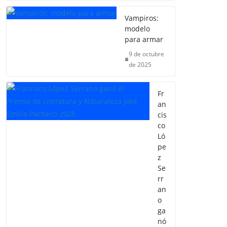
Vampiros:
modelo
para armar
9 de octubre
de 2025
Fr
an
cis
co
Ló
pe
z
Se
rr
an
o
ga
nó