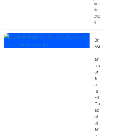
bre
de
202
5
Br
asi
l
ar
rib
ar
á
a
la
FIL
Gu
ad
al
aj
ar
a