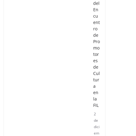
del
En
cu
ent
ro
de
Pro
mo
tor
es
de
Cul
tur
a
en
la
FIL
2
de
dici
em