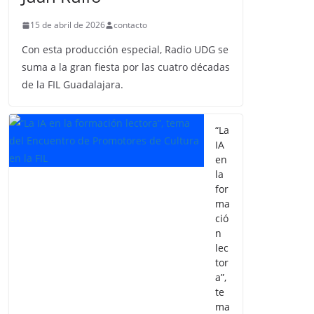
15 de abril de 2026
contacto
Con esta producción especial, Radio UDG se
suma a la gran fiesta por las cuatro décadas
de la FIL Guadalajara.
“La
IA
en
la
for
ma
ció
n
lec
tor
a”,
te
ma