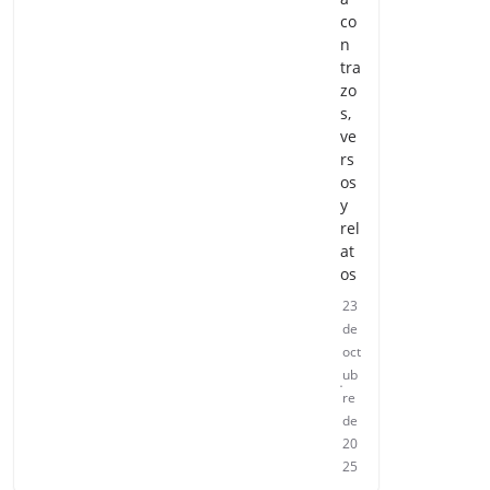
co
n
tra
zo
s,
ve
rs
os
y
rel
at
os
23
de
oct
ub
re
de
20
25