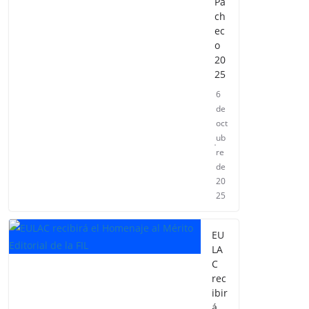
Pa
ch
ec
o
20
25
6
de
oct
ub
re
de
20
25
EU
LA
C
rec
ibir
á