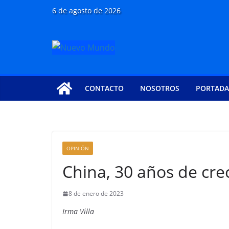
Saltar
6 de agosto de 2026
al
contenido
CONTACTO
NOSOTROS
PORTADA
OPINIÓN
China, 30 años de cr
8 de enero de 2023
Irma Villa