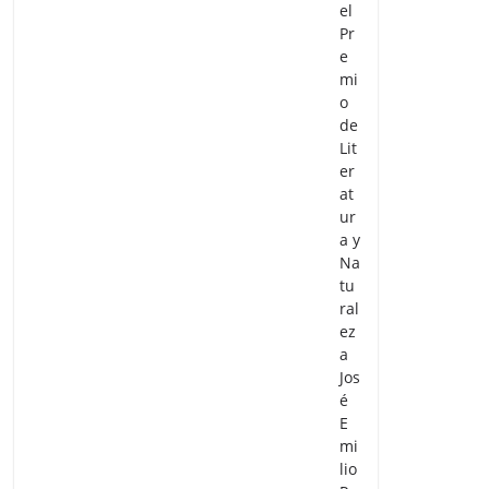
el
Pr
e
mi
o
de
Lit
er
at
ur
a y
Na
tu
ral
ez
a
Jos
é
E
mi
lio