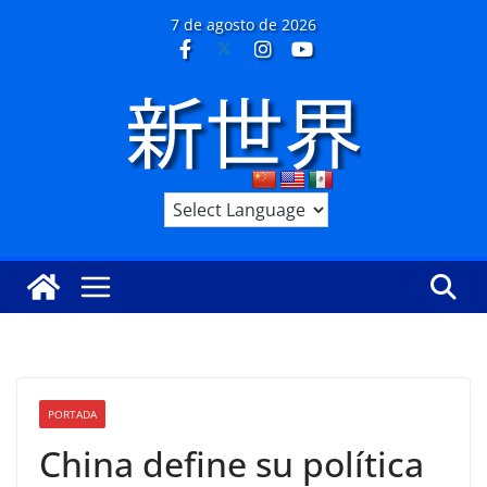
Saltar
7 de agosto de 2026
al
contenido
PORTADA
China define su política