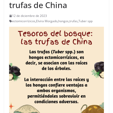
trufas de China
12 de diciembre de 2023
ectomicorrízicos
,
Elvira Morgado
,
hongos
,
trufas
,
Tuber spp