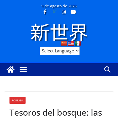
Saltar
9 de agosto de 2026
al
contenido
PORTADA
Tesoros del bosque: las