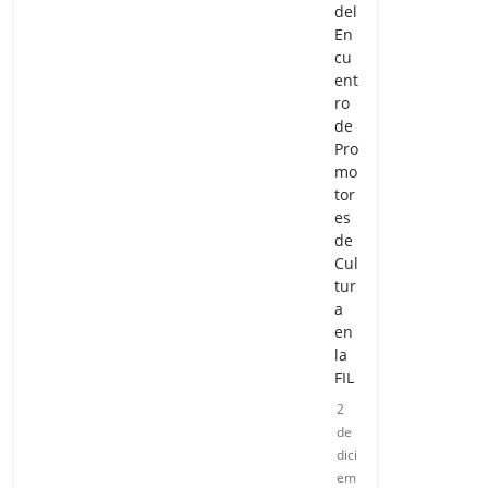
del
En
cu
ent
ro
de
Pro
mo
tor
es
de
Cul
tur
a
en
la
FIL
2
de
dici
em