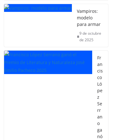
Vampiros:
modelo
para armar
9 de octubre
de 2025
Fr
an
cis
co
Ló
pe
z
Se
rr
an
o
ga
nó