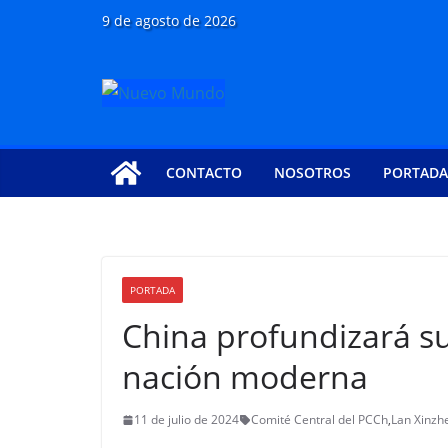
Saltar
9 de agosto de 2026
al
contenido
CONTACTO
NOSOTROS
PORTADA
PORTADA
China profundizará s
nación moderna
11 de julio de 2024
Comité Central del PCCh
,
Lan Xinzh