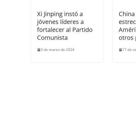
Xi Jinping instó a
China 
jóvenes líderes a
estre
fortalecer al Partido
Améri
Comunista
otros
3 de marzo de 2024
17 de s