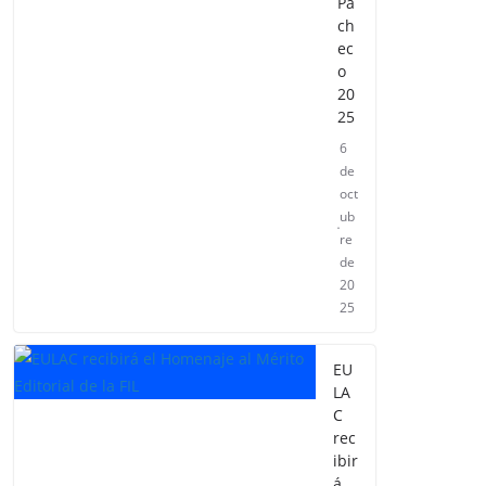
Pa
ch
ec
o
20
25
6
de
oct
ub
re
de
20
25
EU
LA
C
rec
ibir
á