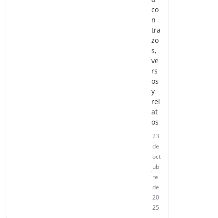
co
n
tra
zo
s,
ve
rs
os
y
rel
at
os
23
de
oct
ub
re
de
20
25