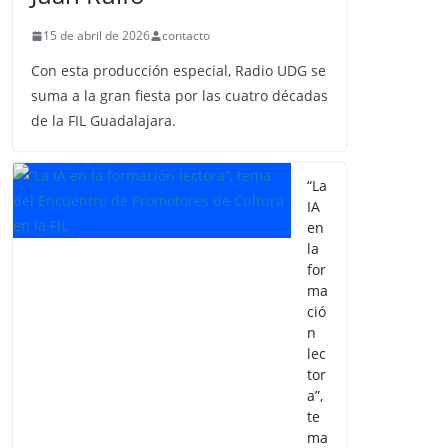
15 de abril de 2026
contacto
Con esta producción especial, Radio UDG se
suma a la gran fiesta por las cuatro décadas
de la FIL Guadalajara.
“La
IA
en
la
for
ma
ció
n
lec
tor
a”,
te
ma