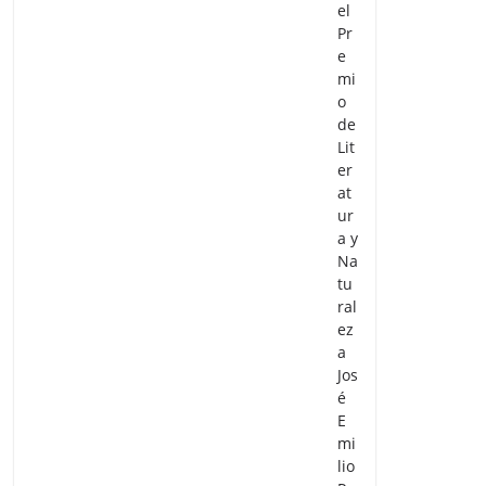
el
Pr
e
mi
o
de
Lit
er
at
ur
a y
Na
tu
ral
ez
a
Jos
é
E
mi
lio