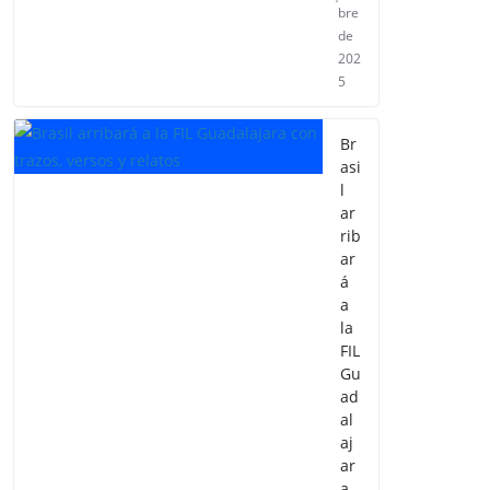
bre
de
202
5
Br
asi
l
ar
rib
ar
á
a
la
FIL
Gu
ad
al
aj
ar
a