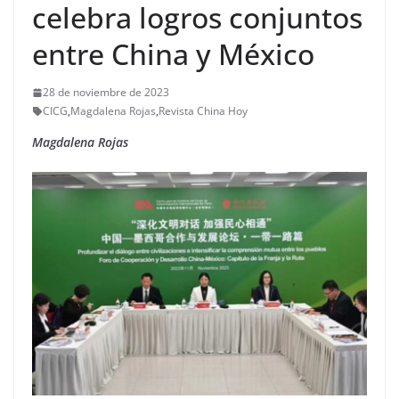
celebra logros conjuntos
entre China y México
28 de noviembre de 2023
CICG
,
Magdalena Rojas
,
Revista China Hoy
Magdalena Rojas