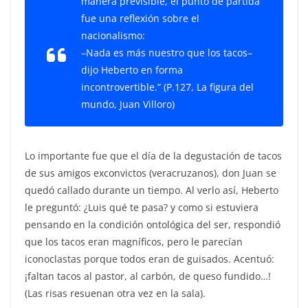
manera previsible, el punto de partida
fue una reflexión sobre el
nacionalismo:
–Nada es más nuestro que los tacos–
dijo Heberto en forma
incontrovertible.” (P.127, La figura del
mundo, Juan Villoro)
Lo importante fue que el día de la degustación de tacos
de sus amigos exconvictos (veracruzanos), don Juan se
quedó callado durante un tiempo. Al verlo así, Heberto
le preguntó: ¿Luis qué te pasa? y como si estuviera
pensando en la condición ontológica del ser, respondió
que los tacos eran magníficos, pero le parecían
iconoclastas porque todos eran de guisados. Acentuó:
¡faltan tacos al pastor, al carbón, de queso fundido…!
(Las risas resuenan otra vez en la sala).