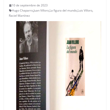
10 de septiembre de 2023
Hugo Chaparro
,
Juan Villoro
,
La figura del mundo
,
Luis Villoro
,
Raciel Martínez