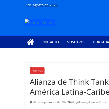
Saltar
7 de agosto de 2026
al
contenido
CONTACTO
NOSOTROS
PORTADA
PORTADA
Alianza de Think Tank
América Latina-Carib
20 de septiembre de 2023
ALC
,
Alianza
,
Buenos Aires
,
t