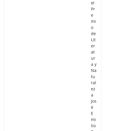
el
Pr
e
mi
o
de
Lit
er
at
ur
a y
Na
tu
ral
ez
a
Jos
é
E
mi
lio