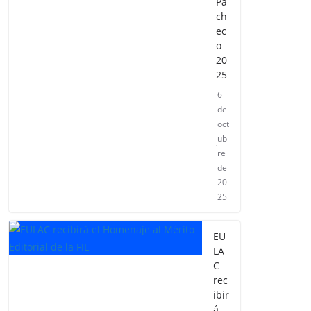
Pa
ch
ec
o
20
25
6
de
oct
ub
re
de
20
25
EU
LA
C
rec
ibir
á