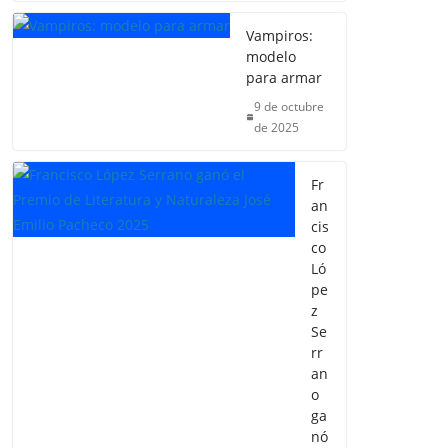
Vampiros:
modelo
para armar
9 de octubre
de 2025
Fr
an
cis
co
Ló
pe
z
Se
rr
an
o
ga
nó