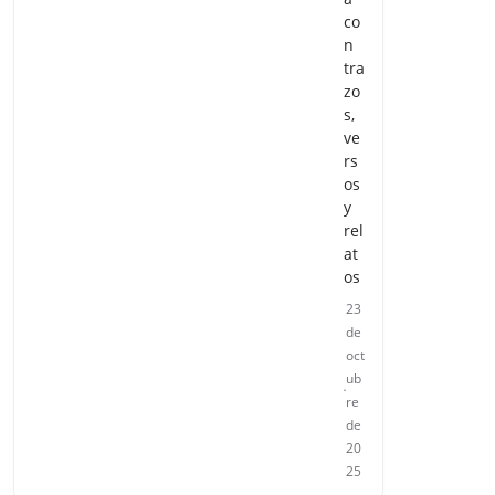
co
n
tra
zo
s,
ve
rs
os
y
rel
at
os
23
de
oct
ub
re
de
20
25