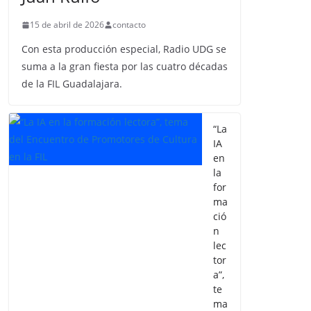
15 de abril de 2026
contacto
Con esta producción especial, Radio UDG se
suma a la gran fiesta por las cuatro décadas
de la FIL Guadalajara.
“La
IA
en
la
for
ma
ció
n
lec
tor
a”,
te
ma