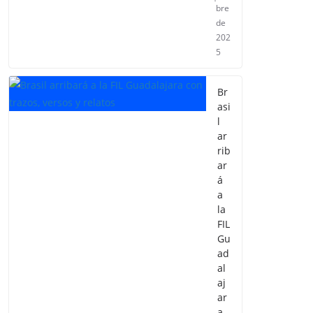
bre
de
202
5
Br
asi
l
ar
rib
ar
á
a
la
FIL
Gu
ad
al
aj
ar
a