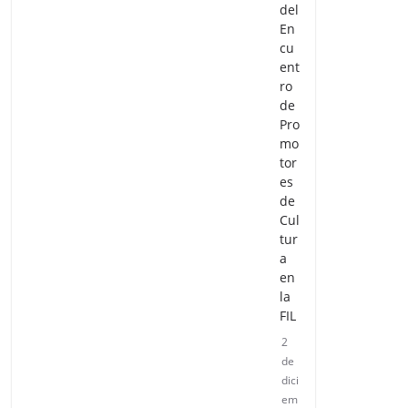
del
En
cu
ent
ro
de
Pro
mo
tor
es
de
Cul
tur
a
en
la
FIL
2
de
dici
em