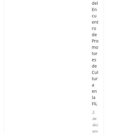
del
En
cu
ent
ro
de
Pro
mo
tor
es
de
Cul
tur
a
en
la
FIL
2
de
dici
em