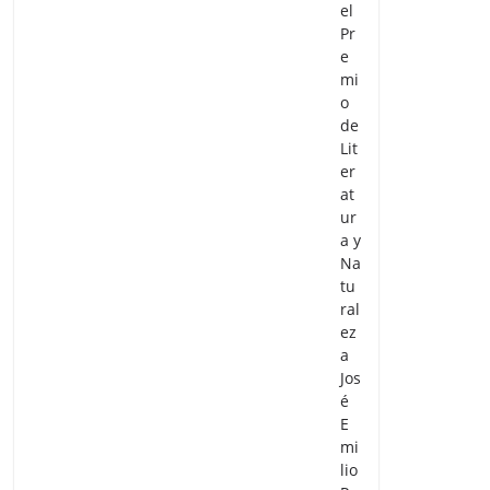
el
Pr
e
mi
o
de
Lit
er
at
ur
a y
Na
tu
ral
ez
a
Jos
é
E
mi
lio