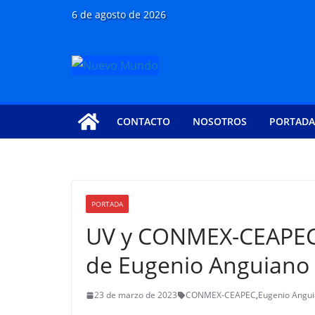
Saltar
6 de agosto de 2026
al
contenido
CONTACTO
NOSOTROS
PORTADA
PORTADA
UV y CONMEX-CEAPEC 
de Eugenio Anguiano
23 de marzo de 2023
CONMEX-CEAPEC
,
Eugenio Angui