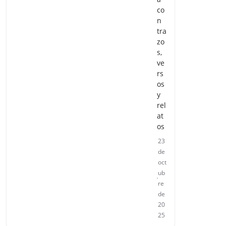
co
n
tra
zo
s,
ve
rs
os
y
rel
at
os
23
de
oct
ub
re
de
20
25