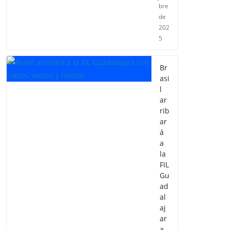
bre
de
202
5
Br
asi
l
ar
rib
ar
á
a
la
FIL
Gu
ad
al
aj
ar
a