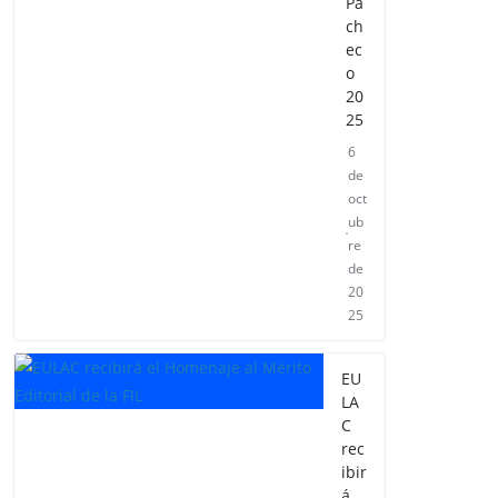
Pa
ch
ec
o
20
25
6
de
oct
ub
re
de
20
25
EU
LA
C
rec
ibir
á