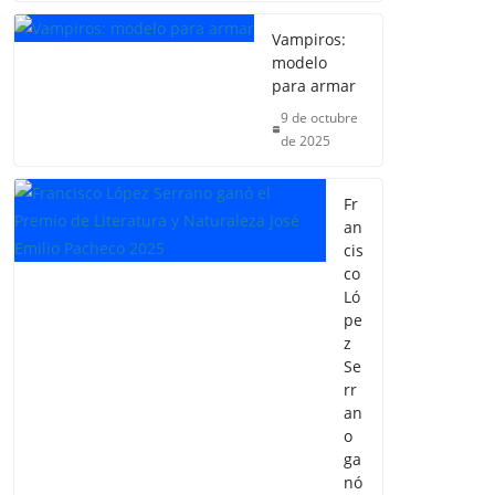
Vampiros:
modelo
para armar
9 de octubre
de 2025
Fr
an
cis
co
Ló
pe
z
Se
rr
an
o
ga
nó