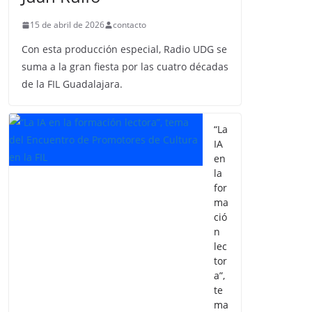
15 de abril de 2026
contacto
Con esta producción especial, Radio UDG se
suma a la gran fiesta por las cuatro décadas
de la FIL Guadalajara.
“La
IA
en
la
for
ma
ció
n
lec
tor
a”,
te
ma