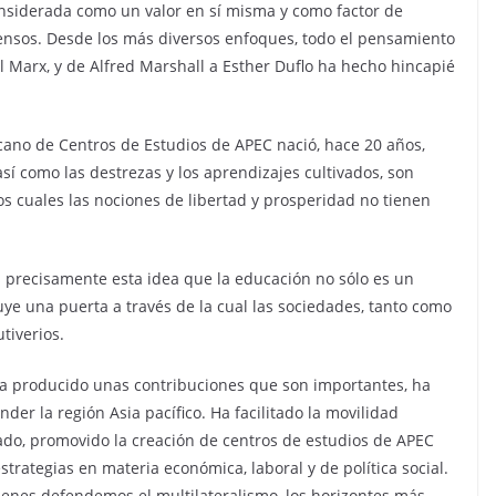
nsiderada como un valor en sí misma y como factor de
sensos. Desde los más diversos enfoques, todo el pensamiento
Marx, y de Alfred Marshall a Esther Duflo ha hecho hincapié
cano de Centros de Estudios de APEC nació, hace 20 años,
así como las destrezas y los aprendizajes cultivados, son
os cuales las nociones de libertad y prosperidad no tienen
es precisamente esta idea que la educación no sólo es un
uye una puerta a través de la cual las sociedades, tanto como
tiverios.
 ha producido unas contribuciones que son importantes, ha
er la región Asia pacífico. Ha facilitado la movilidad
do, promovido la creación de centros de estudios de APEC
trategias en materia económica, laboral y de política social.
ienes defendemos el multilateralismo, los horizontes más