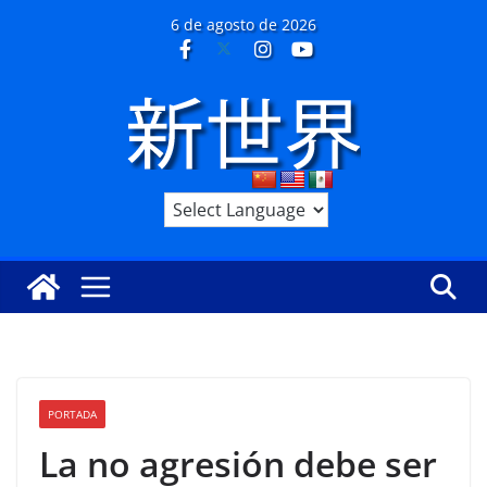
Saltar
6 de agosto de 2026
al
contenido
PORTADA
La no agresión debe ser