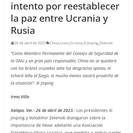
intento por reestablecer
la paz entre Ucrania y
Rusia
26 de abril de 2023
China
,
crisis
,
Ucrania
,
Xi Jinping
,
Zelenski
“Como Miembro Permanente del Consejo de Seguridad de
la ONU y un gran país responsable, China no se quedará
con los brazos cruzados ante las desgracias ajenas, ni
echará leña al fuego, ni mucho menos sacará provecho de
la situación”: Xi Jinping
Irma Villa
Xalapa, Ver.- 26 de abril de 2023.-
Los presidentes Xi
Jinping y Volodímir Zelenski dialogaron sobre la
importancia de llevar adelante una Asociación
Estratégica China-Ucrania, que permita a ambas partes