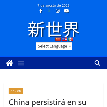
Saltar
7 de agosto de 2026
al
contenido
OPINIÓN
China persistirá en su